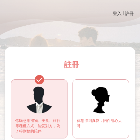
登入
註冊
註冊
你願意用禮物、美食、旅行
你想得到真愛，陪伴甜心大
等種種方式，能爱對方，為
哥
了得到她的陪伴