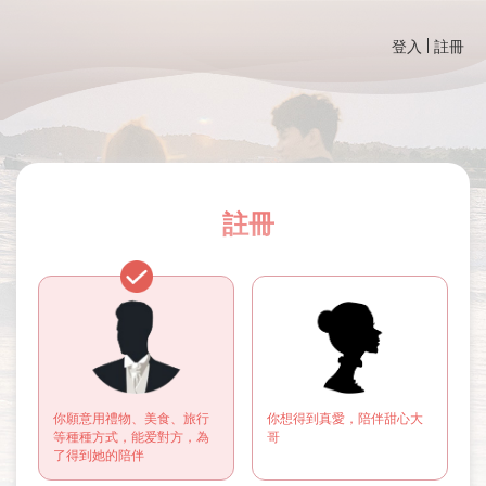
登入
註冊
註冊
你願意用禮物、美食、旅行
你想得到真愛，陪伴甜心大
等種種方式，能爱對方，為
哥
了得到她的陪伴